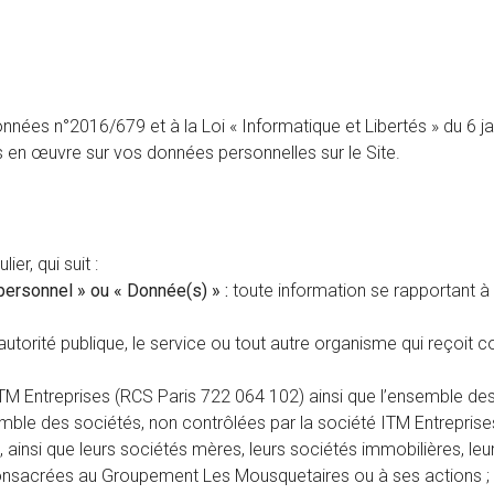
es n°2016/679 et à la Loi « Informatique et Libertés » du 6 janv
 en œuvre sur vos données personnelles sur le Site.
ier, qui suit :
personnel » ou « Donnée(s) » :
toute information se rapportant à u
utorité publique, le service ou tout autre organisme qui reçoit
TM Entreprises (RCS Paris 722 064 102) ainsi que l’ensemble des
emble des sociétés, non contrôlées par la société ITM Entrepris
, ainsi que leurs sociétés mères, leurs sociétés immobilières, leu
 consacrées au Groupement Les Mousquetaires ou à ses actions ;